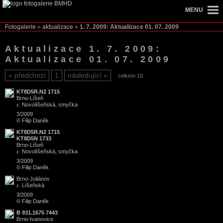
MENU
Fotogalerie
»
aktualizace
»
1. 7. 2009: Aktualizace 01. 07. 2009
Aktualizace 1. 7. 2009:
Aktualizace 01. 07. 2009
předchozí
1
následující
celkem 10
KT8D5R.N2 1715
Brno
-
Líšeň
Novolíšeňská, smyčka
z.
3/2009
© Filip Daněk
KT8D5R.N2 1715
KT8D5N 1733
Brno
-
Líšeň
Novolíšeňská, smyčka
z.
3/2009
© Filip Daněk
Brno
-
Juliánov
Líšeňská
z.
3/2009
© Filip Daněk
B 931.1675 7443
Brno
-
Ivanovice