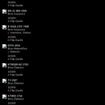
3/2009
© Filip Daněk
BN 12 4B5 3302
Brno
-
Ivanovice
3/2009
© Filip Daněk
B 931E.1707 7458
Brno
-
Ivanovice
Ivanovice, Globus
z.
3/2009
© Filip Daněk
03T6 1819
Brno
-
Maloměřice
Babická
z.
3/2009
© Filip Daněk
KT8D5R.N2 1703
Brno
-
Židenice
3/2009
© Filip Daněk
T3 1597
Brno
-
Židenice
3/2009
© Filip Daněk
KT8D5 1716
Brno
-
Židenice
3/2009