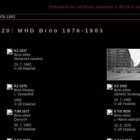
Fotogalerie veřejné dopravy v Brně a n
976-1983
2020: MHD Brno 1976-1983
K2 1037
Brno
-
střed
Moravské náměstí
24. 7. 1983
© Jiří Holeček
K2 1076
K2 1092
Brno
-
Pisárky
Brno
-
střed
Výstaviště
náměstí Svobod
z.
24. 7. 1983
1982
© Jiří Holeček
© Jiří Holeček
T3M 1577
8 Tr9 3039
Brno
-
střed
Brno
-
střed
Dornych
Hlavní nádraží
z.
30. 7. 1983
12. 8. 1976
© Jiří Holeček
© Jiří Holeček