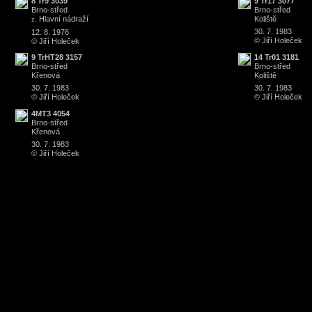
8 Tr9 3039
9 Tr17 3077
Brno
-
střed
Brno
-
střed
Hlavní nádraží
Koliště
z.
30. 7. 1983
12. 8. 1976
© Jiří Holeček
© Jiří Holeček
9 TrHT28 3157
14 Tr01 3181
Brno
-
střed
Brno
-
střed
Křenová
Koliště
30. 7. 1983
30. 7. 1983
© Jiří Holeček
© Jiří Holeček
4MT3 4054
Brno
-
střed
Křenová
30. 7. 1983
© Jiří Holeček