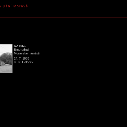
a jižní Moravě
K2 1066
Brno
-
střed
Moravské náměstí
24. 7. 1983
© Jiří Holeček
y