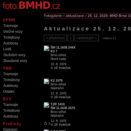
Fotogalerie
»
aktualizace
»
25. 12. 2020: MHD Brno 1
DPMB
Tramvaje
Aktualizace 25. 12. 
Vlečné vozy
Trolejbusy
předchozí
1
následující
celkem 17
Autobusy
ŠM 11.1608 244X
Lodě
K2 ?
Služební vozy
Brno
-
střed
Nové sady
Zkoušené vozy
10. 8. 1976
TMB
© Jiří Holeček
Tramvaje
Trolejbusy
K2 1075
Brno
-
střed
Autobusy
Nádražní
Ostatní
12. 8. 1976
© Jiří Holeček
BVV
T2R 1410
Tramvaje
ŠM 11.1635 2575
Trolejbusy
Brno
-
střed
Nádražní
Autobusy
12. 8. 1976
Přehledy
1
© Jiří Holeček
Dopravci