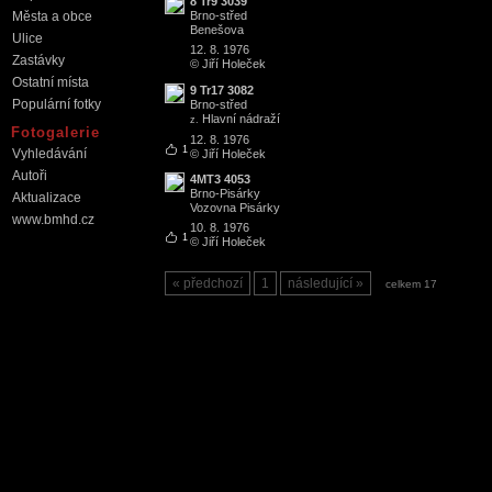
8 Tr9 3039
Brno
-
střed
Města a obce
Benešova
Ulice
12. 8. 1976
Zastávky
© Jiří Holeček
Ostatní místa
9 Tr17 3082
Populární fotky
Brno
-
střed
Hlavní nádraží
z.
Fotogalerie
12. 8. 1976
1
Vyhledávání
© Jiří Holeček
Autoři
4MT3 4053
Brno
-
Pisárky
Aktualizace
Vozovna Pisárky
www.bmhd.cz
10. 8. 1976
1
© Jiří Holeček
předchozí
1
následující
celkem 17