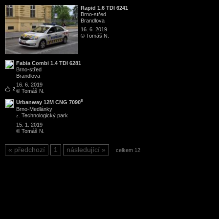
Rapid 1.6 TDI 6241
Brno
-
střed
Brandlova
16. 6. 2019
© Tomáš N.
Fabia Combi 1.4 TDI 6281
Brno
-
střed
Brandlova
16. 6. 2019
2
© Tomáš N.
II
Urbanway 12M CNG 7090
Brno
-
Medlánky
Technologický park
z.
15. 1. 2019
© Tomáš N.
předchozí
1
následující
celkem 12