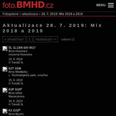
MENU
Fotogalerie
»
aktualizace
»
28. 7. 2019: Mix 2018 a 2019
Aktualizace 28. 7. 2019: Mix
2018 a 2019
předchozí
1
následující
celkem 12
ŠL 11.1305 02V 0517
Brno
-
Husovice
vozovna Husovice
15. 6. 2019
© Tomáš N.
K2T 1038
Brno
-
Medlánky
Technologický park, smyčka
z.
15. 6. 2019
© Tomáš N.
II
K2P 1118
Brno
-
střed
Masarykova
16. 6. 2019
© Tomáš N.
II
K2 1132
Brno
-
Bystrc