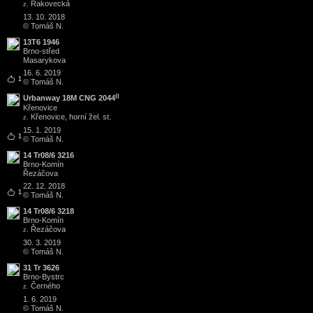
Rakovecká
z.
13. 10. 2018
© Tomáš N.
13T6 1946
Brno
-
střed
Masarykova
16. 6. 2019
1
© Tomáš N.
II
Urbanway 18M CNG 2044
Křenovice
Křenovice, horní žel. st.
z.
15. 1. 2019
1
© Tomáš N.
14 Tr08/6 3216
Brno
-
Komín
Řezáčova
22. 12. 2018
1
© Tomáš N.
14 Tr08/6 3218
Brno
-
Komín
Řezáčova
z.
30. 3. 2019
© Tomáš N.
31 Tr 3626
Brno
-
Bystrc
Černého
z.
1. 6. 2019
© Tomáš N.