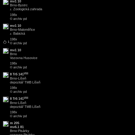
mv1 10
Brno
-
Bystrc
Zoologická zahrada
z.
198x
© archiv pd
mv1 10
Brno
-
Maloměřice
Babická
z.
198x
1
© archiv pd
mv1 10
Brno
Vozovna Husovice
198x
© archiv pd
VIII
8 Tr5 141
Brno
-
Líšeň
depozitář TMB Líšeň
198x
© archiv pd
VIII
8 Tr5 141
Brno
-
Líšeň
depozitář TMB Líšeň
198x
© archiv pd
m 205
mv6.1 81
Brno
-
Pisárky
vozovna Pisárky