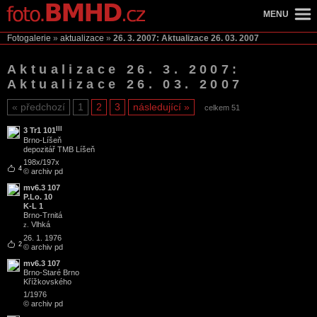
MENU
Fotogalerie
»
aktualizace
»
26. 3. 2007: Aktualizace 26. 03. 2007
Aktualizace 26. 3. 2007:
Aktualizace 26. 03. 2007
předchozí
1
2
3
následující
celkem 51
III
3 Tr1 101
Brno
-
Líšeň
depozitář TMB Líšeň
198x/197x
4
© archiv pd
mv6.3 107
P.Lo. 10
K-L 1
Brno
-
Trnitá
Vlhká
z.
26. 1. 1976
2
© archiv pd
mv6.3 107
Brno
-
Staré Brno
Křížkovského
1/1976
© archiv pd