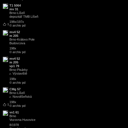
T1 5064
mv 31
Brno
-
Líšeň
depozitář TMB Líšeň
198x/197x
1
© archiv pd
mv4 52
m 205
Brno
-
Královo Pole
Budovcova
198x
© archiv pd
mv4 52
m 205
vp1 79
Brno
-
Pisárky
Výstaviště
z.
198x
© archiv pd
CMg 57
Brno
-
Líšeň
Novolíšeňská
z.
198x
1
© archiv pd
vv1 61
Brno
Vozovna Husovice
8/1978