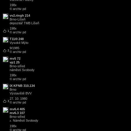
198x
© archiv pd
vv2.ringh 214
Brno
-
Líšeň
depozitář TMB Líšeň
198x
1
© archiv pd
T11/0 248
Vysoké Mýto
9/1985
2
© archiv pd
mv5 72
vp1 25
Brno
-
střed
náměstí Svobody
198x
© archiv pd
IX KFNB 310.134
Brno
Výstaviště BVV
27. 10. 1980
3
© archiv pd
mv6.4 405
mv6.3 107
Brno
-
střed
Náměstí Svobody
z.
198x
© archiv pd