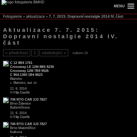
MENU
Fotogalerie
»
aktualizace
»
7. 7. 2015: Dopravní nostalgie 2014 IV. část
Aktualizace 7. 7. 2015:
Dopravní nostalgie 2014 IV.
část
předchozí
1
následující
celkem 19
C 12 9B4 1761
Crossway LE 12M 8B5 9239
Crossway 12M 7B9 9526
C 954.1360 1B4 8623
Blansko
Blansko, aut. st.
z.
21. 6. 2014
© Filip Daněk
706 RTO CAR 3J3 7827
Brno
-
Židenice
Bubeníčkova
21. 6. 2014
© Filip Daněk
706 RTO CAR 3J3 7827
Brno
-
Maloměřice
Kulkova